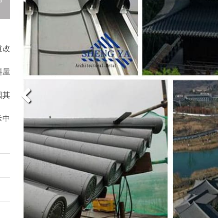
道改
斜屋
因其
示中