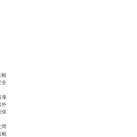
大幅
安全
碳漆
紫外
能保
之間
如颱