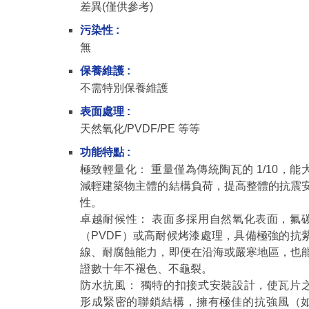
差異(僅供參考)
污染性 :
無
保養維護 :
不需特別保養維護
表面處理 :
天然氧化/PVDF/PE 等等
功能特點 :
極致輕量化： 重量僅為傳統陶瓦的 1/10，能
減輕建築物主體的結構負荷，提高整體的抗震
性。
卓越耐候性： 表面多採用自然氧化表面，氟
（PVDF）或高耐候烤漆處理，具備極強的抗
線、耐腐蝕能力，即便在沿海或嚴寒地區，也
證數十年不褪色、不龜裂。
防水抗風： 獨特的扣接式安裝設計，使瓦片
形成緊密的聯鎖結構，擁有極佳的抗強風（