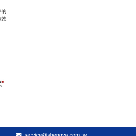
好的
能效
service@shengya.com.tw