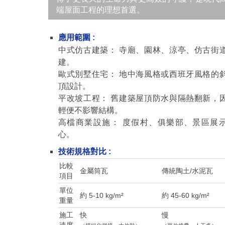
端屋面工程的理想首選。
應用範圍 :
中式仿古建築： 寺廟、園林、涼亭、仿古街
建。
歐式別墅住宅： 地中海風格或西班牙風格的
頂設計。
平改坡工程： 舊建築屋頂防水與隔熱翻新，
輕便不影響結構。
高檔商業設施： 度假村、俱樂部、景區展
心。
技術規格對比 :
比較
金屬筒瓦
傳統陶土/水泥瓦
項目
單位
約 5-10 kg/m²
約 45-60 kg/m²
重量
施工
快
慢