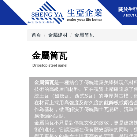
關於生
ABOUT 
首頁
金屬建材
金屬筒瓦
金屬筒瓦
金屬筒瓦
是一種結合了傳統建築美學與現代材
技術的高級屋面材料。它在視覺上精確還原了
統土瓦（如唐瓦、西式S瓦）的渾厚與古樸，
在材質上採用高強度及耐久度的
鈦鋅板
或
鋁合
作為基材，徹底解決了傳統陶土瓦易碎、沉重
易滲漏的缺點。
金屬筒瓦不只是對傳統文化的致敬，更是建築
術的進化。它讓建築在保有歷史韻味的同時，
得了更長久的生命力與更高效的守護，是現代