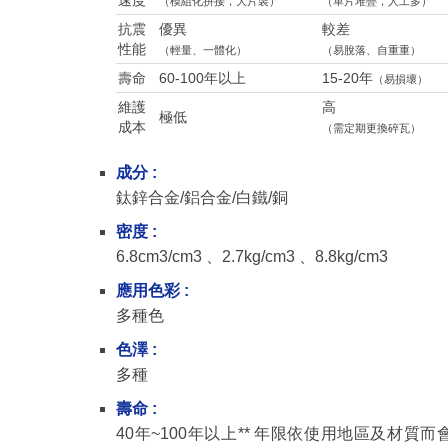
速度
（模組化拼接，大片裝）
（單片堆疊，人工多）
抗震
優異
較差
性能
（輕量、一體化）
（易脫落、自重重）
壽命
60-100年以上
15-20年
（易損壞）
維護
高
極低
成本
（需定期更換碎瓦）
成分 :
鈦鋅合金/鋁合金/白鐵/銅
密度 :
6.8cm3/cm3 、2.7kg/cm3 、8.8kg/cm3
應用色彩 :
多種色
色澤 :
多種
壽命 :
40年~100年以上** 年限依使用地區及材質而