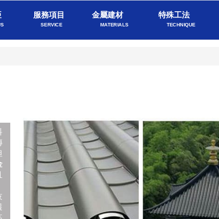
亞
服務項目
金屬建材
特殊工法
US
SERVICE
MATERIALS
TECHNIQUE
料
傳
但
金
且
技
獲
高