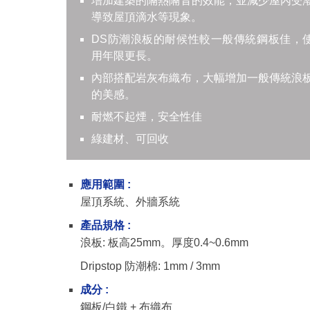
增加建築的隔熱隔音的效能，並減少屋內受
導致屋頂滴水等現象。
DS防潮浪板的耐候性較一般傳統鋼板佳，
用年限更長。
內部搭配岩灰布織布，大幅增加一般傳統浪
的美感。
耐燃不起煙，安全性佳
綠建材、可回收
應用範圍 :
屋頂系統、外牆系統
產品規格 :
浪板: 板高25mm。厚度0.4~0.6mm
Dripstop 防潮棉: 1mm / 3mm
成分 :
鋼板/白鐵 + 布織布