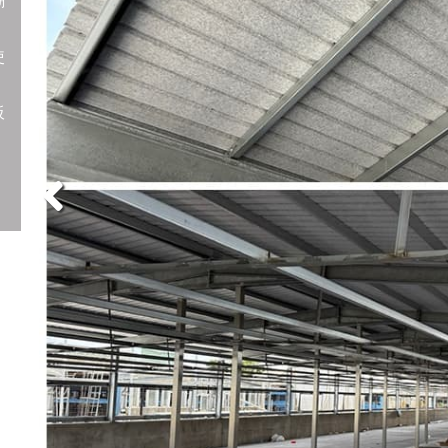
潮
使
板