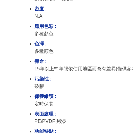
密度 :
N.A
應用色彩 :
多種顏色
色澤 :
多種顏色
壽命 :
15年以上** 年限依使用地區而會有差異(僅供參
污染性 :
矽膠
保養維護 :
定時保養
表面處理 :
PE/PVDF 烤漆
功能特點 :