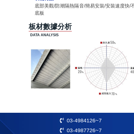
底部美觀/防潮隔熱隔音/簡易安裝/安裝速度快/
底板
板材數據分析
03-4984126~7
03-4987726~7